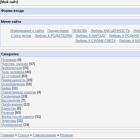
[
Мой сайт
]
Форма входа
Меню сайта
Информация о сайте
Предисловие
ЛЮБОВЬ
Любовь КАК ЦЕННОСТЬ
Люб
Стихи детям
Любовь К РОДИТЕЛЯМ
Любовь К НАРОДУ
Любовь К РОДИНЕ
Любовь К СИЛАМ СВЕТА
Любовь К Б
Categories
Познание
[9]
Чувства, эмоции
[47]
Добродетели
[33]
Тела человека
[40]
12 ступеней
[63]
Привязанность
[28]
Освобождение
[16]
Карма
[11]
Планетарные энергии
[4]
Cновидения
[19]
Бессмертие
[7]
Пробуждение
[12]
Единство
[6]
Религии
[60]
Жизнь после смерти
[31]
Эгрегоры
[11]
Нумерология
[19]
Главная
»
Статьи
»
Самопознание
»
Религии