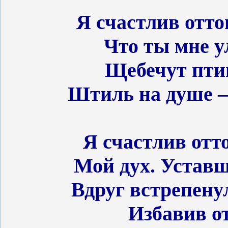
Я счастлив оттог
Что ты мне у
Щебечут пти
Штиль на душе – 
Я счастлив отт
Мой дух. Уставш
Вдруг встрепену
Избавив о