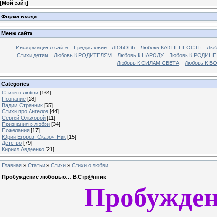
[
Мой сайт
]
Форма входа
Меню сайта
Информация о сайте
Предисловие
ЛЮБОВЬ
Любовь КАК ЦЕННОСТЬ
Люб
Стихи детям
Любовь К РОДИТЕЛЯМ
Любовь К НАРОДУ
Любовь К РОДИНЕ
Любовь К СИЛАМ СВЕТА
Любовь К Б
Categories
Стихи о любви
[164]
Познание
[28]
Вадим Странник
[65]
Стихи про Ангелов
[44]
Сергей Ольховой
[11]
Признания в любви
[34]
Пожелания
[17]
Юрий Егоров. Сказоч-Ник
[15]
Детство
[79]
Кирилл Авдеенко
[21]
Главная
»
Статьи
»
Стихи
»
Стихи о любви
Пробуждение любовью… В.Стр@нник
Пробужде