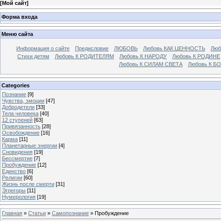
[
Мой сайт
]
Форма входа
Меню сайта
Информация о сайте
Предисловие
ЛЮБОВЬ
Любовь КАК ЦЕННОСТЬ
Люб
Стихи детям
Любовь К РОДИТЕЛЯМ
Любовь К НАРОДУ
Любовь К РОДИНЕ
Любовь К СИЛАМ СВЕТА
Любовь К Б
Categories
Познание
[9]
Чувства, эмоции
[47]
Добродетели
[33]
Тела человека
[40]
12 ступеней
[63]
Привязанность
[28]
Освобождение
[16]
Карма
[11]
Планетарные энергии
[4]
Cновидения
[19]
Бессмертие
[7]
Пробуждение
[12]
Единство
[6]
Религии
[60]
Жизнь после смерти
[31]
Эгрегоры
[11]
Нумерология
[19]
Главная
»
Статьи
»
Самопознание
» Пробуждение