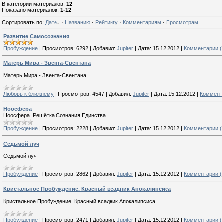
В категории материалов
:
12
Показано материалов
:
1-12
Сортировать по
:
Дате
·
Названию
·
Рейтингу
·
Комментариям
·
Просмотрам
Развитие Самосознания
Пробуждение
|
Просмотров:
6292
|
Добавил:
Jupiter
|
Дата:
15.12.2012
|
Комментарии (
Матерь Мира - Звента-Свентана
Матерь Мира - Звента-Свентана
Любовь к ближнему
|
Просмотров:
4547
|
Добавил:
Jupiter
|
Дата:
15.12.2012
|
Коммент
Ноосфера
Ноосфера. Решётка Сознания Единства
Пробуждение
|
Просмотров:
2228
|
Добавил:
Jupiter
|
Дата:
15.12.2012
|
Комментарии (
Седьмой луч
Седьмой луч
Пробуждение
|
Просмотров:
2862
|
Добавил:
Jupiter
|
Дата:
15.12.2012
|
Комментарии (
Кристальное Пробуждение. Красный всадник Апокалипсиса
Кристальное Пробуждение. Красный всадник Апокалипсиса
Пробуждение
|
Просмотров:
2471
|
Добавил:
Jupiter
|
Дата:
15.12.2012
|
Комментарии (