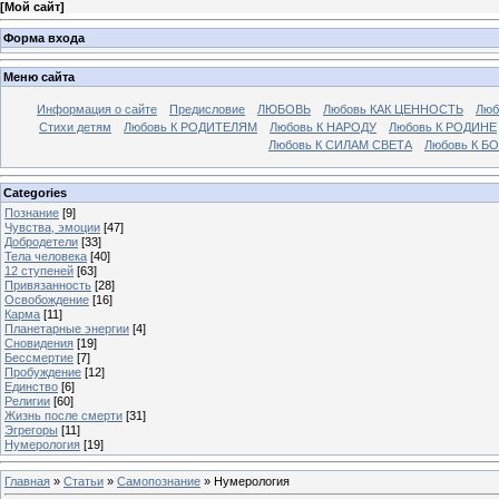
[
Мой сайт
]
Форма входа
Меню сайта
Информация о сайте
Предисловие
ЛЮБОВЬ
Любовь КАК ЦЕННОСТЬ
Люб
Стихи детям
Любовь К РОДИТЕЛЯМ
Любовь К НАРОДУ
Любовь К РОДИНЕ
Любовь К СИЛАМ СВЕТА
Любовь К Б
Categories
Познание
[9]
Чувства, эмоции
[47]
Добродетели
[33]
Тела человека
[40]
12 ступеней
[63]
Привязанность
[28]
Освобождение
[16]
Карма
[11]
Планетарные энергии
[4]
Cновидения
[19]
Бессмертие
[7]
Пробуждение
[12]
Единство
[6]
Религии
[60]
Жизнь после смерти
[31]
Эгрегоры
[11]
Нумерология
[19]
Главная
»
Статьи
»
Самопознание
» Нумерология