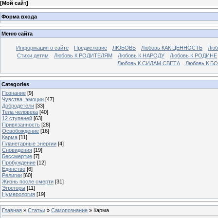
[
Мой сайт
]
Форма входа
Меню сайта
Информация о сайте
Предисловие
ЛЮБОВЬ
Любовь КАК ЦЕННОСТЬ
Люб
Стихи детям
Любовь К РОДИТЕЛЯМ
Любовь К НАРОДУ
Любовь К РОДИНЕ
Любовь К СИЛАМ СВЕТА
Любовь К Б
Categories
Познание
[9]
Чувства, эмоции
[47]
Добродетели
[33]
Тела человека
[40]
12 ступеней
[63]
Привязанность
[28]
Освобождение
[16]
Карма
[11]
Планетарные энергии
[4]
Cновидения
[19]
Бессмертие
[7]
Пробуждение
[12]
Единство
[6]
Религии
[60]
Жизнь после смерти
[31]
Эгрегоры
[11]
Нумерология
[19]
Главная
»
Статьи
»
Самопознание
» Карма