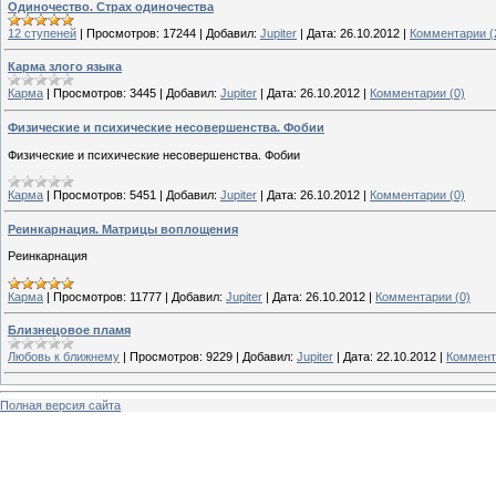
Одиночество. Страх одиночества
12 ступеней
|
Просмотров:
17244
|
Добавил:
Jupiter
|
Дата:
26.10.2012
|
Комментарии (
Карма злого языка
Карма
|
Просмотров:
3445
|
Добавил:
Jupiter
|
Дата:
26.10.2012
|
Комментарии (0)
Физические и психические несовершенства. Фобии
Физические и психические несовершенства. Фобии
Карма
|
Просмотров:
5451
|
Добавил:
Jupiter
|
Дата:
26.10.2012
|
Комментарии (0)
Реинкарнация. Матрицы воплощения
Реинкарнация
Карма
|
Просмотров:
11777
|
Добавил:
Jupiter
|
Дата:
26.10.2012
|
Комментарии (0)
Близнецовое пламя
Любовь к ближнему
|
Просмотров:
9229
|
Добавил:
Jupiter
|
Дата:
22.10.2012
|
Коммент
Полная версия сайта